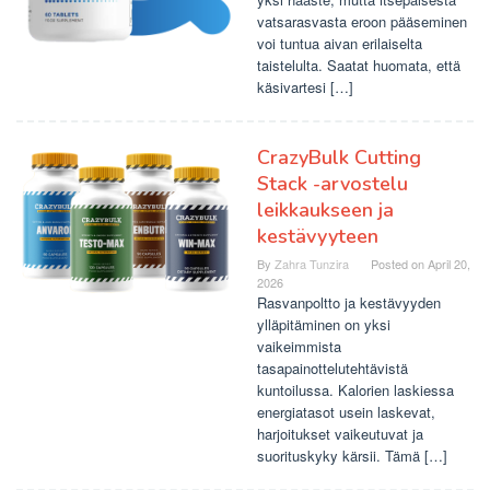
vatsarasvasta eroon pääseminen
voi tuntua aivan erilaiselta
taistelulta. Saatat huomata, että
käsivartesi […]
CrazyBulk Cutting
Stack -arvostelu
leikkaukseen ja
kestävyyteen
By
Zahra Tunzira
Posted on
April 20,
2026
Rasvanpoltto ja kestävyyden
ylläpitäminen on yksi
vaikeimmista
tasapainottelutehtävistä
kuntoilussa. Kalorien laskiessa
energiatasot usein laskevat,
harjoitukset vaikeutuvat ja
suorituskyky kärsii. Tämä […]