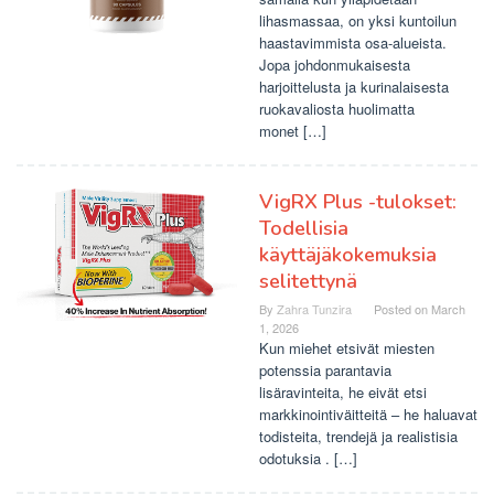
lihasmassaa, on yksi kuntoilun
haastavimmista osa-alueista.
Jopa johdonmukaisesta
harjoittelusta ja kurinalaisesta
ruokavaliosta huolimatta
monet […]
VigRX Plus -tulokset:
Todellisia
käyttäjäkokemuksia
selitettynä
By
Zahra Tunzira
Posted on
March
1, 2026
Kun miehet etsivät miesten
potenssia parantavia
lisäravinteita, he eivät etsi
markkinointiväitteitä – he haluavat
todisteita, trendejä ja realistisia
odotuksia . […]