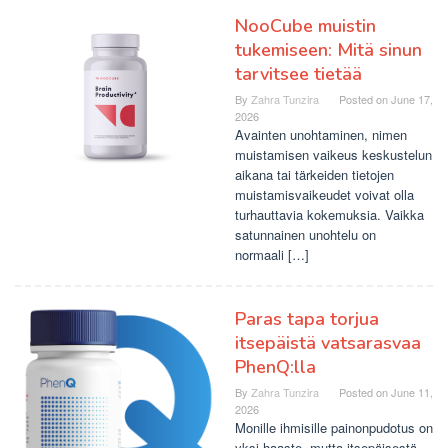
NooCube muistin
tukemiseen: Mitä sinun
tarvitsee tietää
By
Zahra Tunzira
Posted on
June 17,
2026
Avainten unohtaminen, nimen
muistamisen vaikeus keskustelun
aikana tai tärkeiden tietojen
muistamisvaikeudet voivat olla
turhauttavia kokemuksia. Vaikka
satunnainen unohtelu on
normaali […]
Paras tapa torjua
itsepäistä vatsarasvaa
PhenQ:lla
By
Zahra Tunzira
Posted on
June 11,
2026
Monille ihmisille painonpudotus on
yksi haaste, mutta itsepäisestä