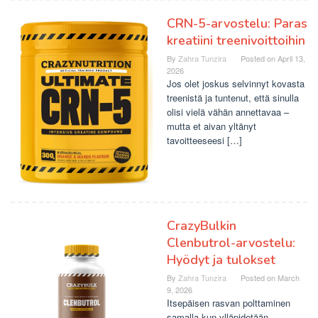
CRN-5-arvostelu: Paras
kreatiini treenivoittoihin
By
Zahra Tunzira
Posted on
April 13,
2026
Jos olet joskus selvinnyt kovasta
treenistä ja tuntenut, että sinulla
olisi vielä vähän annettavaa –
mutta et aivan yltänyt
tavoitteeseesi […]
CrazyBulkin
Clenbutrol-arvostelu:
Hyödyt ja tulokset
By
Zahra Tunzira
Posted on
March
9, 2026
Itsepäisen rasvan polttaminen
samalla kun ylläpidetään