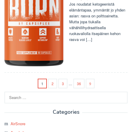
Jos noudatat ketogeenistä
elämäntapaa, ymmärrät jo yhden
asian: rasva on polttoainetta.
Mutta jopa tiukalla
vähähiilihydraattisella
ruokavaliolla itsepäinen kehon
rasva voi […]
1
2
3
…
36
Search
for:
Categories
AirSnore