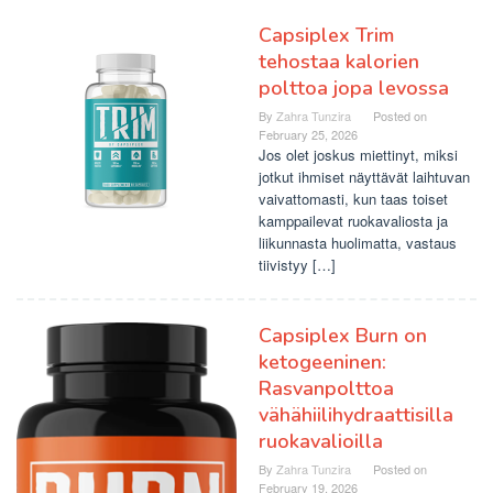
Capsiplex Trim
tehostaa kalorien
polttoa jopa levossa
By
Zahra Tunzira
Posted on
February 25, 2026
Jos olet joskus miettinyt, miksi
jotkut ihmiset näyttävät laihtuvan
vaivattomasti, kun taas toiset
kamppailevat ruokavaliosta ja
liikunnasta huolimatta, vastaus
tiivistyy […]
Capsiplex Burn on
ketogeeninen:
Rasvanpolttoa
vähähiilihydraattisilla
ruokavalioilla
By
Zahra Tunzira
Posted on
February 19, 2026