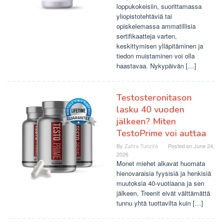
loppukokeisiin, suorittamassa
yliopistotehtäviä tai
opiskelemassa ammatillisia
sertifikaatteja varten,
keskittymisen ylläpitäminen ja
tiedon muistaminen voi olla
haastavaa. Nykypäivän […]
Testosteronitason
lasku 40 vuoden
jälkeen? Miten
TestoPrime voi auttaa
By
Zahra Tunzira
Posted on
June 24,
2026
Monet miehet alkavat huomata
hienovaraisia ​​fyysisiä ja henkisiä
muutoksia 40-vuotiaana ja sen
jälkeen. Treenit eivät välttämättä
tunnu yhtä tuottavilta kuin […]