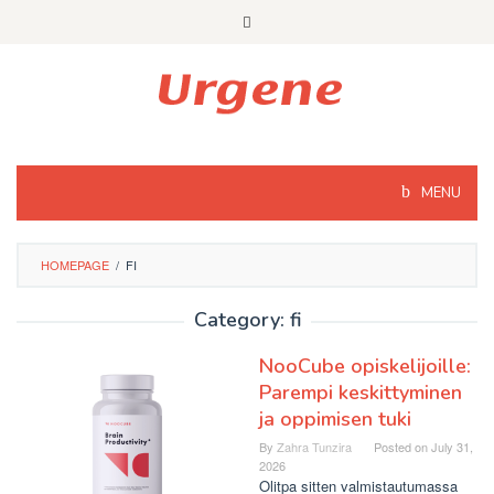
Skip
to
content
MENU
HOMEPAGE
/
FI
Category: fi
NooCube opiskelijoille:
Parempi keskittyminen
ja oppimisen tuki
By
Zahra Tunzira
Posted on
July 31,
2026
Olitpa sitten valmistautumassa