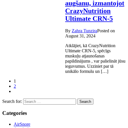
augšanu, izmantojot
CrazyNutrition
Ultimate CRN-5
By
Zahra Tunzira
Posted on
August 31, 2024
Atklājiet, kā CrazyNutrition
Ultimate CRN-5, spēcīgs
muskuļu atjaunošanas
papildinājums , var palielināt jūsu
ieguvumus. Uzziniet par tā
unikālo formulu un […]
1
2
Search for:
Categories
AirSnore