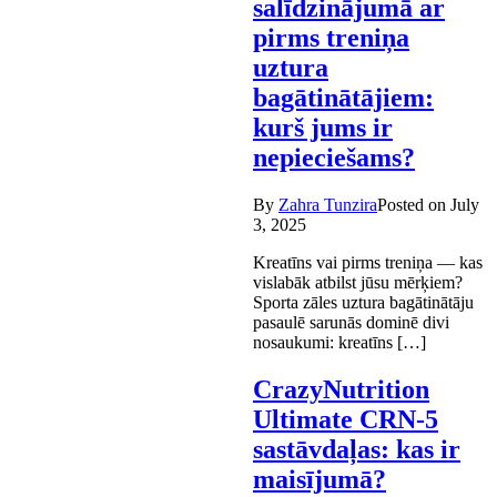
salīdzinājumā ar
pirms treniņa
uztura
bagātinātājiem:
kurš jums ir
nepieciešams?
By
Zahra Tunzira
Posted on
July
3, 2025
Kreatīns vai pirms treniņa — kas
vislabāk atbilst jūsu mērķiem?
Sporta zāles uztura bagātinātāju
pasaulē sarunās dominē divi
nosaukumi: kreatīns […]
CrazyNutrition
Ultimate CRN-5
sastāvdaļas: kas ir
maisījumā?