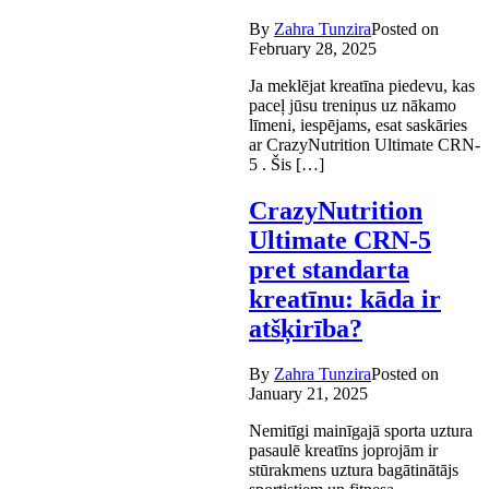
By
Zahra Tunzira
Posted on
February 28, 2025
Ja meklējat kreatīna piedevu, kas
paceļ jūsu treniņus uz nākamo
līmeni, iespējams, esat saskāries
ar CrazyNutrition Ultimate CRN-
5 . Šis […]
CrazyNutrition
Ultimate CRN-5
pret standarta
kreatīnu: kāda ir
atšķirība?
By
Zahra Tunzira
Posted on
January 21, 2025
Nemitīgi mainīgajā sporta uztura
pasaulē kreatīns joprojām ir
stūrakmens uztura bagātinātājs