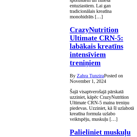
sportistiem un fitnesa
entuziastiem. Lai gan
tradicionālais kreatīna
monohidrāts […]
CrazyNutrition
Ultimate CRN-5:
labākais kreatīns
intensīviem
treniņiem
By
Zahra Tunzira
Posted on
November 1, 2024
Šajā visaptverošajā pārskatā
uzziniet, kāpēc CrazyNutrition
Ultimate CRN-5 maina treniņu
piedevas. Uzziniet, kā šī uzlabotā
kreatīna formula uzlabo
veiktspēju, muskuļu […]
Palieliniet muskuļu