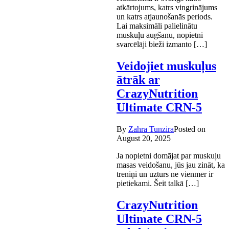
atkārtojums, katrs vingrinājums
un katrs atjaunošanās periods.
Lai maksimāli palielinātu
muskuļu augšanu, nopietni
svarcēlāji bieži izmanto […]
Veidojiet muskuļus
ātrāk ar
CrazyNutrition
Ultimate CRN-5
By
Zahra Tunzira
Posted on
August 20, 2025
Ja nopietni domājat par muskuļu
masas veidošanu, jūs jau zināt, ka
treniņi un uzturs ne vienmēr ir
pietiekami. Šeit talkā […]
CrazyNutrition
Ultimate CRN-5