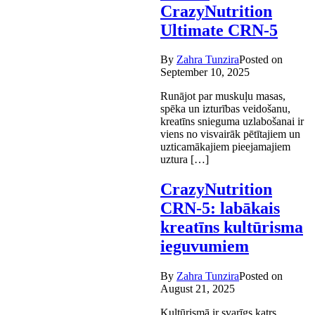
CrazyNutrition
Ultimate CRN-5
By
Zahra Tunzira
Posted on
September 10, 2025
Runājot par muskuļu masas,
spēka un izturības veidošanu,
kreatīns snieguma uzlabošanai ir
viens no visvairāk pētītajiem un
uzticamākajiem pieejamajiem
uztura […]
CrazyNutrition
CRN-5: labākais
kreatīns kultūrisma
ieguvumiem
By
Zahra Tunzira
Posted on
August 21, 2025
Kultūrismā ir svarīgs katrs