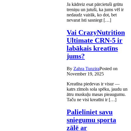
Ja kādreiz esat pārcietuši grūtu
treniņu un jutuši, ka jums vēl ir
nedaudz vairāk, ko dot, bet
nevarat īsti sasniegt […]
Vai CrazyNutrition
Ultimate CRN-5 ir
labākais kreatīns
jums?
By
Zahra Tunzira
Posted on
November 19, 2025
Kreatīna piedevas ir visur —
katrs zīmols sola spēku, jaudu un
ātru muskuļu masas pieaugumu.
Taču ne visi kreatīni ir […]
Palieliniet savu
sniegumu sporta
zālē ar