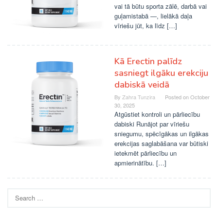
vai tā būtu sporta zālē, darbā vai
guļamistabā —, lielākā daļa
vīriešu jūt, ka līdz […]
Kā Erectin palīdz
sasniegt ilgāku erekciju
dabiskā veidā
By
Zahra Tunzira
Posted on
October
30, 2025
Atgūstiet kontroli un pārliecību
dabiski Runājot par vīriešu
sniegumu, spēcīgākas un ilgākas
erekcijas saglabāšana var būtiski
ietekmēt pārliecību un
apmierinātību. […]
Search
for: