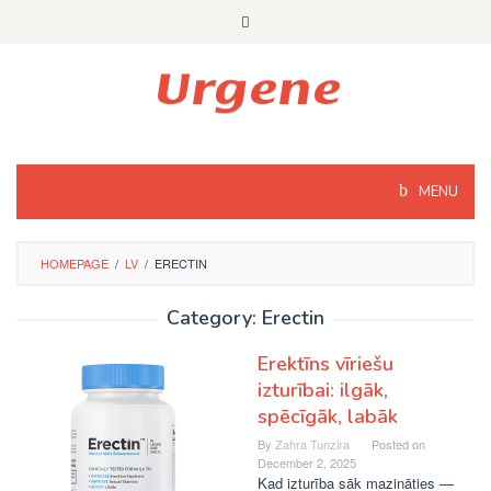
Skip
to
content
MENU
HOMEPAGE
/
LV
/
ERECTIN
Category: Erectin
Erektīns vīriešu
izturībai: ilgāk,
spēcīgāk, labāk
By
Zahra Tunzira
Posted on
December 2, 2025
Kad izturība sāk mazināties —