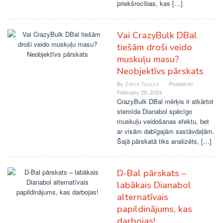
priekšrocības, kas […]
Vai CrazyBulk DBal
tiešām droši veido
muskuļu masu?
Neobjektīvs pārskats
By
Zahra Tunzira
Posted on
February 29, 2024
CrazyBulk DBal mērķis ir atkārtot
steroīda Dianabol spēcīgo
muskuļu veidošanas efektu, bet
ar visām dabīgajām sastāvdaļām.
Šajā pārskatā tiks analizēts, […]
D-Bal pārskats –
labākais Dianabol
alternatīvais
papildinājums, kas
darbojas!