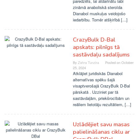
paredzēts, lai atdarinātu labi
zināmā anaboliskā steroīda
Dianabol muskuļus veidojošo
iedarbību. Tomēr atšķirībā […]
CrazyBulk D-Bal
apskats: pilnīgs tā
sastāvdaļu sadalījums
By
Zahra Tunzira
Posted on
October
25, 2024
Atklājiet juridiskās Dianabol
alternatīvas spēku šajā
visaptverošajā CrazyBulk D-Bal
pārskatā . Uzziniet par tā
sastāvdaļām, priekšrocībām un
reāliem lietotāju rezultātiem, […]
Uzlādējiet savu masas
palielināšanas ciklu ar