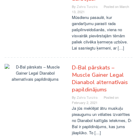
By
Zahra Tunzira
Posted on
March
13, 2021
Mūsdienu pasaulē, kur
gandarījumu parasti rada
pašpilnveidošanās, viena no
visvairāk pievērstajām tēmām
paliek cilvēka ķermeņa uzbūve.
Lai sasniegtu ķermeni, ar […]
D-Bal pārskats –
Muscle Gainer Legal
Dianabol alternatīvais
papildinājums
By
Zahra Tunzira
Posted on
February 2, 2021
Ja jūs meklējat ātru muskuļu
pieaugumu un vēlaties izvairīties
no Dianabol kaitīgās ietekmes, D-
Bal ir papildinājums, kas jums
jāaplūko. To […]