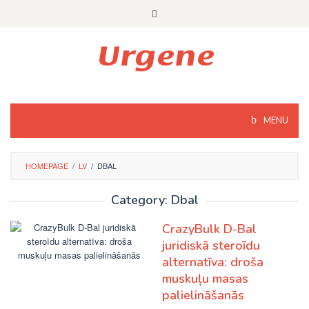
Skip
to
content
MENU
HOMEPAGE
/
LV
/
DBAL
Category: Dbal
CrazyBulk D-Bal
juridiskā steroīdu
alternatīva: droša
muskuļu masas
palielināšanās