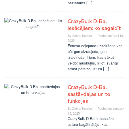
pazīstams […]
CrazyBulk D-Bal
iesācējiem: ko sagaidīt
By
Zahra Tunzira
Posted on
April 10,
2025
Fitnesa ceļojuma uzsākšana var
būt gan aizraujoša, gan
izaicinoša. Tiem, kas sākuši
veidot muskuļus, ir ļoti svarīgi
atrast pareizo uztura […]
CrazyBulk D-Bal
sastāvdaļas un to
funkcijas
By
Zahra Tunzira
Posted on
January
15, 2025
CrazyBulk D-Bal ir populārs
uztura bagātinātājs, kas